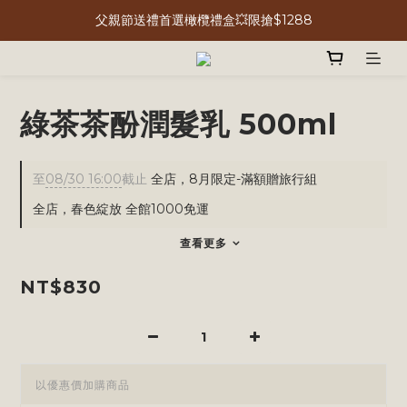
父親節送禮首選橄欖禮盒💥限搶$1288
綠茶茶酚潤髮乳 500ml
至
08/30 16:00
截止
全店，8月限定-滿額贈旅行組
全店，春色綻放 全館1000免運
查看更多
NT$830
以優惠價加購商品